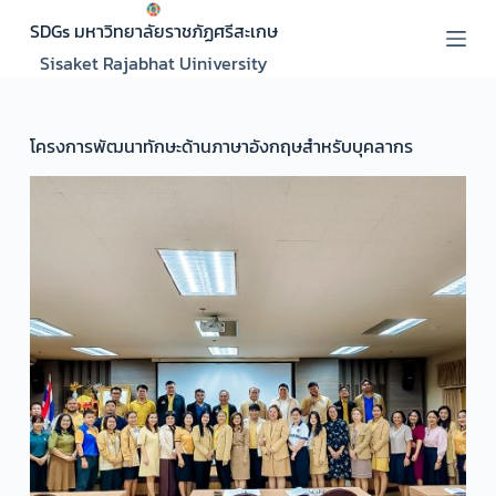
S
SDGs มหาวิทยาลัยราชภัฏศรีสะเกษ
k
Sisaket Rajabhat Uiniversity
i
p
t
โครงการพัฒนาทักษะด้านภาษาอังกฤษสำหรับบุคลากร
o
c
o
n
t
e
n
t