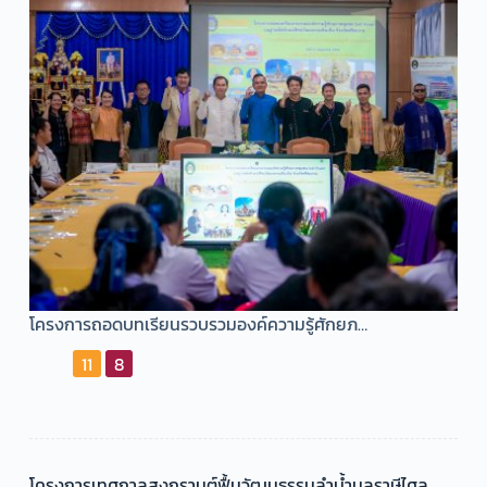
โครงการถอดบทเรียนรวบรวมองค์ความรู้ศักยภ…
11
8
โครงการเทศกาลสงกรานต์ฟื้นวัฒนธรรมลำน้ำมูลราษีไศล