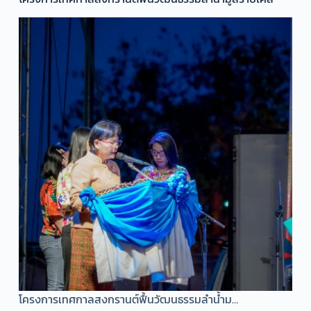
โครงการเทศกาลสงกรานต์ฟื้นวัฒนธรรมลำน้ำม…